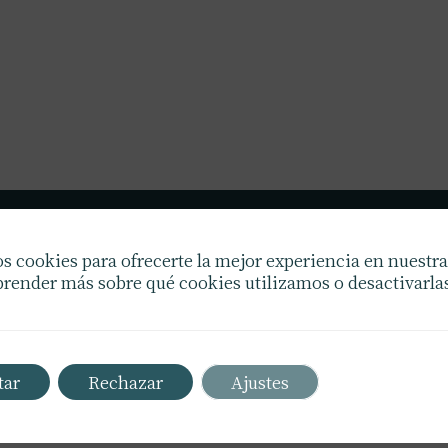
Confíe en Wilfredo Crespo para un transporte 
s cookies para ofrecerte la mejor experiencia en nuestr
seguro. Experiencia y compromiso nos disti
render más sobre qué cookies utilizamos o desactivarlas
Opte por nuestra calidad insuperable en logíst
envíos.
tar
Rechazar
Ajustes