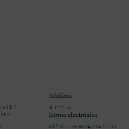
Teléfono
ivacidad
600272167
okies
Correo electrónico
e
wilfredocrespo27@gmail.com