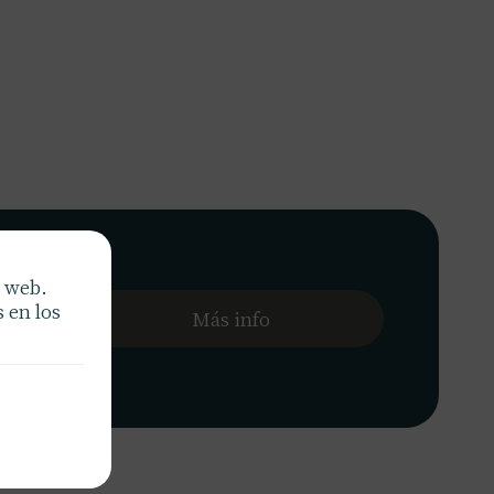
ágil y
a web.
nguen.
 en los
Más info
ica y