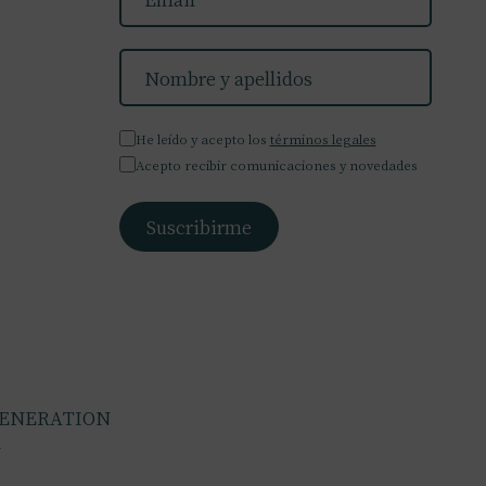
He leído y acepto los
términos legales
Acepto recibir comunicaciones y novedades
GENERATION
A