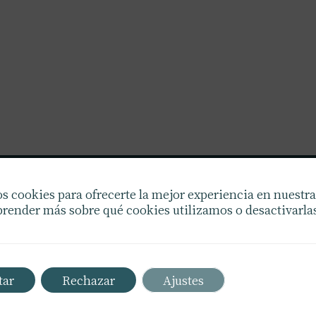
s cookies para ofrecerte la mejor experiencia en nuestr
Confíe en Wilfredo Crespo para un transporte 
render más sobre qué cookies utilizamos o desactivarlas
seguro. Experiencia y compromiso nos disti
Opte por nuestra calidad insuperable en logíst
envíos.
tar
Rechazar
Ajustes