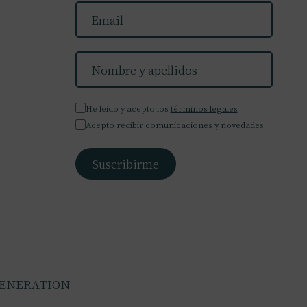
He leído y acepto los
términos legales
Acepto recibir comunicaciones y novedades
GENERATION
A