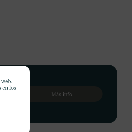
a web.
ágil y
 en los
nguen.
Más info
ica y