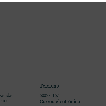
Teléfono
ivacidad
600272167
okies
Correo electrónico