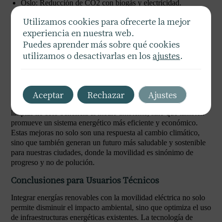
Oslo: Reducción de CO2 con biogás y electricidad.
Vancouver: Inversiones e incentivos en flotas limpias.
Utilizamos cookies para ofrecerte la mejor
experiencia en nuestra web.
Conclusiones para Usuarios no
Puedes aprender más sobre qué cookies
Técnicos
utilizamos o desactivarlas en los
ajustes
.
El uso de energías renovables en el transporte urbano ofrece
beneficios innegables, como la mejora de la calidad del aire y la
Aceptar
Rechazar
Ajustes
reducción de la contaminación. La incorporación de fuentes
limpias no solo beneficia al medio ambiente, sino que también
promueve un sistema energético más eficiente y económico.
Estas mejoras no solo son una respuesta al cambio climático,
sino que también generan un futuro más saludable y sostenible
para nuestras ciudades, donde la movilidad es sinónimo de
progreso y no de polución.
Conclusiones para Usuarios Técnicos
Integrar energías renovables con la movilidad eléctrica no solo
permite disminuir el impacto ambiental, sino que optimiza el uso
de infraestructuras energéticas existentes. La tecnología de