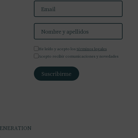
He leído y acepto los
términos legales
Acepto recibir comunicaciones y novedades
GENERATION
A