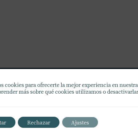
s cookies para ofrecerte la mejor experiencia en nuestr
Confíe en Wilfredo Crespo para un transporte 
render más sobre qué cookies utilizamos o desactivarlas
seguro. Experiencia y compromiso nos disti
Opte por nuestra calidad insuperable en logíst
envíos.
tar
Rechazar
Ajustes