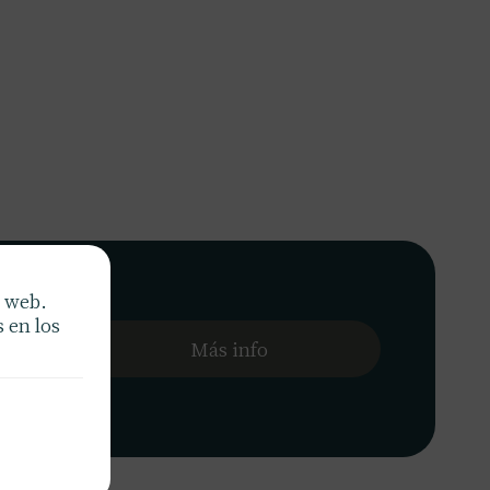
a web.
ágil y
 en los
nguen.
Más info
ica y