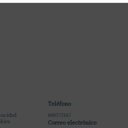
Teléfono
ivacidad
600272167
okies
Correo electrónico