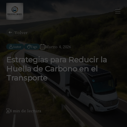
Volver
Marzo 4, 2026
Autor
Tags
Estrategias para Reducir la
Huella de Carbono en el
Transporte
8 min de lectura