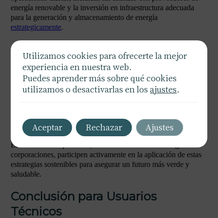
energía renovable y la inversión en infraestructura adecuada
para la generación y almacenamiento de energía
estrategicamente
.
Conclusión para Usuarios Sin
Utilizamos cookies para ofrecerte la mejor
Conocimientos Técnicos
experiencia en nuestra web.
Puedes aprender más sobre qué cookies
utilizamos o desactivarlas en los
ajustes
.
Reducir la huella de carbono en el transporte no solo es posible,
sino también ventajoso para todos: empresas, consumidores y el
planeta. Al adoptar tecnologías más limpias y optimizar las rutas
de transporte, las empresas pueden disminuir sus costos y
Aceptar
Rechazar
Ajustes
mejorar su imagen pública.
Es fundamental que todos, desde consumidores hasta grandes
corporaciones, participen activamente en la aplicación de estas
estrategias sostenibles para asegurar un futuro más verde y
saludable.
Conclusión para Usuarios
Técnicos