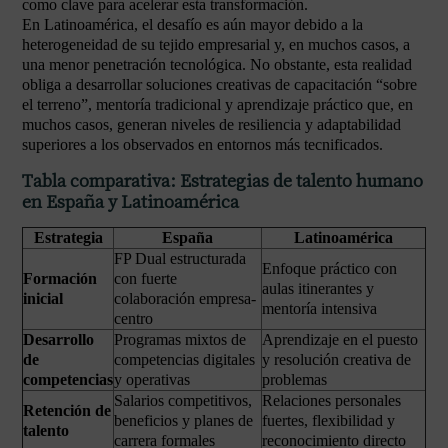
como clave para acelerar esta transformación.
En Latinoamérica, el desafío es aún mayor debido a la
heterogeneidad de su tejido empresarial y, en muchos casos, a
una menor penetración tecnológica. No obstante, esta realidad
obliga a desarrollar soluciones creativas de capacitación “sobre
el terreno”, mentoría tradicional y aprendizaje práctico que, en
muchos casos, generan niveles de resiliencia y adaptabilidad
superiores a los observados en entornos más tecnificados.
Tabla comparativa: Estrategias de talento humano
en España y Latinoamérica
Estrategia
España
Latinoamérica
FP Dual estructurada
Enfoque práctico con
Formación
con fuerte
aulas itinerantes y
inicial
colaboración empresa-
mentoría intensiva
centro
Desarrollo
Programas mixtos de
Aprendizaje en el puesto
de
competencias digitales
y resolución creativa de
competencias
y operativas
problemas
Salarios competitivos,
Relaciones personales
Retención de
beneficios y planes de
fuertes, flexibilidad y
talento
carrera formales
reconocimiento directo