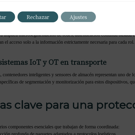
Trust en entornos logísticos
ndencia para convertirse en una necesidad en el sector. En lugar de conf
tar
Rechazar
Ajustes
uario, independientemente de su ubicación. Esto resulta especialmente 
cceden a sistemas centrales.
ca implica microsegmentación de redes, autenticación continua basada 
itan el acceso solo a la información estrictamente necesaria para cada ro
sistemas IoT y OT en transporte
, contenedores inteligentes y sensores de almacén representan uno de l
ecíficas de segmentación y monitorización para estos dispositivos, que
as clave para una protecc
arios componentes esenciales que trabajan de forma coordinada:
cción profunda de paquetes adaptados a protocolos logísticos