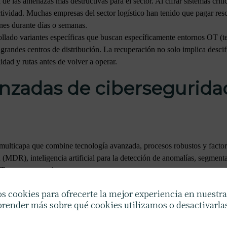
las amenazas más destructivas para el sector. Al cifrar sistemas crític
tividad. Muchas empresas del sector logístico han tenido que pagar resc
nes durante días o semanas.
llado variantes específicas que buscan específicamente entornos OT (te
 grandes centros de distribución. La recuperación no solo implica descifr
idad y rutas antes de volver a operar.
nzadas de ciberseguridad
 multicapa que combine tecnología avanzada, procesos robustos y fact
 (MDR), inteligencia artificial para la detección de anomalías, segment
 presentes en el sector.
ia de “defensa en profundidad” adaptada a la logística, donde se prote
s cookies para ofrecerte la mejor experiencia en nuestr
tección de comunicaciones entre vehículos y centros de control, la seguri
render más sobre qué cookies utilizamos o desactivarlas
s estrictos en accesos remotos de conductores y partners.