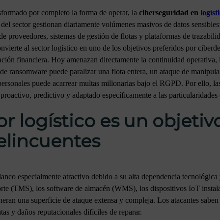
nsformado por completo la forma de operar, la
ciberseguridad en
logíst
 del sector gestionan diariamente volúmenes masivos de datos sensibles:
de proveedores, sistemas de gestión de flotas y plataformas de trazabili
vierte al sector logístico en uno de los objetivos preferidos por ciberde
ación financiera. Hoy amenazan directamente la continuidad operativa, l
e de ransomware puede paralizar una flota entera, un ataque de manipul
 personales puede acarrear multas millonarias bajo el RGPD. Por ello, 
roactivo, predictivo y adaptado específicamente a las particularidades de
r logístico es un objetivo
delincuentes
blanco especialmente atractivo debido a su alta dependencia tecnológica 
orte (TMS), los software de almacén (WMS), los dispositivos IoT instal
eneran una superficie de ataque extensa y compleja. Los atacantes saben
s y daños reputacionales difíciles de reparar.