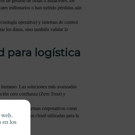
os de gestión de flotas o almacenes, los
ates millonarios o han sufrido pérdidas aún
cnología operativa) y sistemas de control
ar los datos, sino también validar la
 para logística
or humano. Las soluciones más avanzadas
ación cero confianza (Zero Trust) y
gen tanto los sistemas corporativos como
a web.
dad en plataformas cloud utilizadas para la
 en los