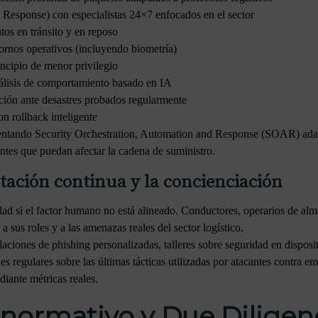
esponse) con especialistas 24×7 enfocados en el sector
os en tránsito y en reposo
ornos operativos (incluyendo biometría)
ncipio de menor privilegio
lisis de comportamiento basado en IA
ción ante desastres probados regularmente
n rollback inteligente
entando Security Orchestration, Automation and Response (SOAR) adapt
ntes que puedan afectar la cadena de suministro.
tación continua y la concienciación
ad si el factor humano no está alineado. Conductores, operarios de alma
 sus roles y a las amenazas reales del sector logístico.
ciones de phishing personalizadas, talleres sobre seguridad en disposi
es regulares sobre las últimas tácticas utilizadas por atacantes contra e
iante métricas reales.
ormativo y Due Diligenc