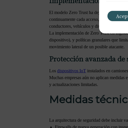
Implementación de Zero 
El modelo Zero Trust ha dejado de ser una te
Acep
continuamente cada acceso, dispositivo y us
conductores, vehículos y dispositivos IoT a
La implementación de Zero Trust en logísti
dispositivo), y políticas granulares que lim
movimiento lateral de un posible atacante.
Protección avanzada de 
Los
dispositivos IoT
instalados en camiones
Muchas empresas aún no aplican medidas esp
y actualizaciones limitadas.
Medidas técnic
La arquitectura de seguridad debe incluir v
Firewalls de nueva generación con inspe