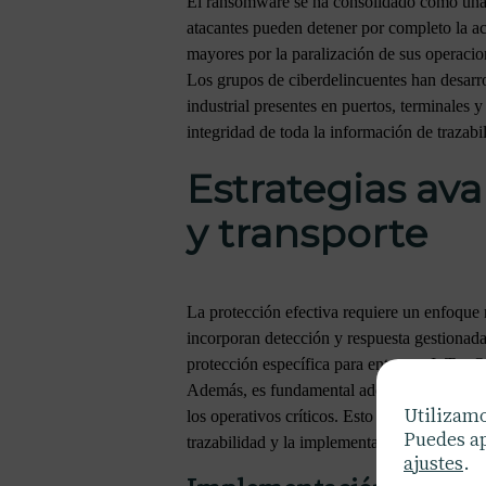
El ransomware se ha consolidado como una de 
atacantes pueden detener por completo la ac
mayores por la paralización de sus operacio
Los grupos de ciberdelincuentes han desarro
industrial presentes en puertos, terminales y
integridad de toda la información de trazabil
Estrategias ava
y transporte
La protección efectiva requiere un enfoque
incorporan detección y respuesta gestionada
protección específica para entornos IoT y OT
Además, es fundamental adoptar una estrateg
Utilizamo
los operativos críticos. Esto incluye la pro
Puedes ap
trazabilidad y la implementación de controle
ajustes
.