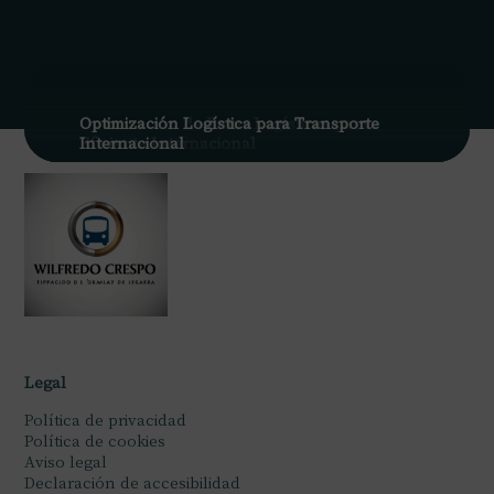
Transporte Pro
Optimización de Rutas Logísticas para
Optimización Logística para Transporte
Optimización Logística para Transporte
Transporte Eficiente
Eficiente Internacional
Internacional
Legal
Política de privacidad
Política de cookies
Aviso legal
Declaración de accesibilidad