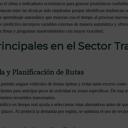
o el clima o indicadores económicos para generar pronósticos confiab
tacan entre las técnicas más empleadas porque identifican tendencias re
de aprendizaje automático que mejoran con el tiempo al procesar nuevos
e predictivo incorpora variables externas de manera automática y ofrece
ar flotas y programar mantenimientos con mayor exactitud.
incipales en el Sector T
a y Planificación de Rutas
 permite asignar vehículos de forma óptima y evitar tanto exceso como 
clientes para anticipar picos de actividad en zonas específicas. De esta 
ómetros recorridos innecesarios.
ráfico en tiempo real ayuda a seleccionar rutas alternativas antes de q
 plazos. Al predecir la demanda por región, se optimiza el uso de recur