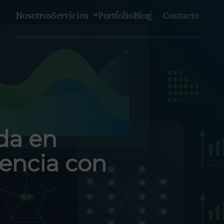
Nosotros
Servicios
Portfolio
Blog
Contacto
da en
iencia con