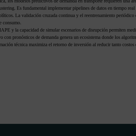
tica, los modelos predictivos de demanda en transporte requieren una ar
ustering. Es fundamental implementar pipelines de datos en tiempo rea
íticos. La validación cruzada continua y el reentrenamiento periódico 
de consumo.
E y la capacidad de simular escenarios de disrupción permiten medir 
ivo con pronósticos de demanda genera un ecosistema donde los algorit
mación técnica maximiza el retorno de inversión al reducir tanto costos