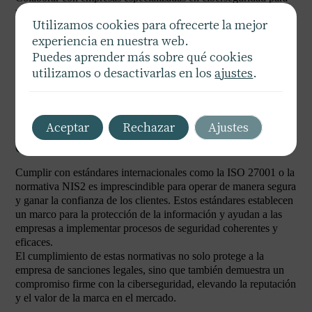
realizar auditorías y mejorar la infraestructura de seguridad es
Utilizamos cookies para ofrecerte la mejor
una práctica recomendable. Los expertos pueden identificar
experiencia en nuestra web.
vulnerabilidades que podrían pasar desapercibidas internamente
y proponer soluciones efectivas.
Puedes aprender más sobre qué cookies
Además, mantenerse informado sobre las tendencias y nuevas
utilizamos o desactivarlas en los
ajustes
.
amenazas en ciberseguridad a través de asociaciones con
entidades de la industria y expertos permite a las empresas
adaptarse rápidamente a un entorno de amenazas en constante
evolución.
Aceptar
Rechazar
Ajustes
Cumplimiento con Normativas Internacionales
Cumplir con estándares internacionales como la ISO 27001 o la
normativa NIS2 es imprescindible para operar de manera segura
y ganar la confianza de los clientes. Estos estándares establecen
un marco para la protección de la información y ayudan a las
empresas a implementar procesos de seguridad coherentes y
eficaces.
El cumplimiento de estas normativas no solo protege a la
empresa de sanciones legales, sino que también demuestra un
compromiso firme con la ciberseguridad, elevando la reputación
y el valor de la marca en el mercado.